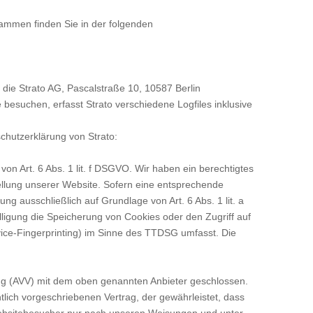
rammen finden Sie in der folgenden
t die Strato AG, Pascalstraße 10, 10587 Berlin
 besuchen, erfasst Strato verschiedene Logfiles inklusive
chutzerklärung von Strato:
on Art. 6 Abs. 1 lit. f DSGVO. Wir haben ein berechtigtes
tellung unserer Website. Sofern eine entsprechende
ung ausschließlich auf Grundlage von Art. 6 Abs. 1 lit. a
igung die Speicherung von Cookies oder den Zugriff auf
vice-Fingerprinting) im Sinne des TTDSG umfasst. Die
ung (AVV) mit dem oben genannten Anbieter geschlossen.
tlich vorgeschriebenen Vertrag, der gewährleistet, dass
bsitebesucher nur nach unseren Weisungen und unter