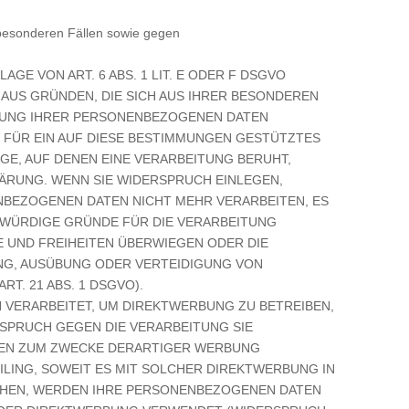
.
besonderen Fällen sowie gegen
E VON ART. 6 ABS. 1 LIT. E ODER F DSGVO
, AUS GRÜNDEN, DIE SICH AUS IHRER BESONDEREN
ITUNG IHRER PERSONENBEZOGENEN DATEN
H FÜR EIN AUF DIESE BESTIMMUNGEN GESTÜTZTES
GE, AUF DENEN EINE VERARBEITUNG BERUHT,
ÄRUNG. WENN SIE WIDERSPRUCH EINLEGEN,
BEZOGENEN DATEN NICHT MEHR VERARBEITEN, ES
ZWÜRDIGE GRÜNDE FÜR DIE VERARBEITUNG
E UND FREIHEITEN ÜBERWIEGEN ODER DIE
NG, AUSÜBUNG ODER VERTEIDIGUNG VON
T. 21 ABS. 1 DSGVO).
VERARBEITET, UM DIREKTWERBUNG ZU BETREIBEN,
RSPRUCH GEGEN DIE VERARBEITUNG SIE
EN ZUM ZWECKE DERARTIGER WERBUNG
FILING, SOWEIT ES MIT SOLCHER DIREKTWERBUNG IN
CHEN, WERDEN IHRE PERSONENBEZOGENEN DATEN