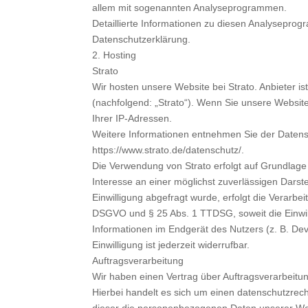
allem mit sogenannten Analyseprogrammen.
Detaillierte Informationen zu diesen Analyseprog
Datenschutzerklärung.
2. Hosting
Strato
Wir hosten unsere Website bei Strato. Anbieter is
(nachfolgend: „Strato“). Wenn Sie unsere Website
Ihrer IP-Adressen.
Weitere Informationen entnehmen Sie der Datens
https://www.strato.de/datenschutz/.
Die Verwendung von Strato erfolgt auf Grundlage v
Interesse an einer möglichst zuverlässigen Dars
Einwilligung abgefragt wurde, erfolgt die Verarbeit
DSGVO und § 25 Abs. 1 TTDSG, soweit die Einwill
Informationen im Endgerät des Nutzers (z. B. De
Einwilligung ist jederzeit widerrufbar.
Auftragsverarbeitung
Wir haben einen Vertrag über Auftragsverarbeit
Hierbei handelt es sich um einen datenschutzrech
dieser die personenbezogenen Daten unserer We