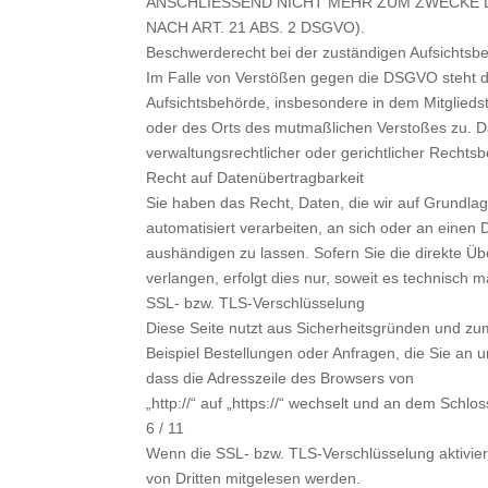
ANSCHLIESSEND NICHT MEHR ZUM ZWECKE
NACH ART. 21 ABS. 2 DSGVO).
Beschwerderecht bei der zuständigen Aufsichtsb
Im Falle von Verstößen gegen die DSGVO steht d
Aufsichtsbehörde, insbesondere in dem Mitgliedst
oder des Orts des mutmaßlichen Verstoßes zu. 
verwaltungsrechtlicher oder gerichtlicher Rechtsb
Recht auf Datenübertragbarkeit
Sie haben das Recht, Daten, die wir auf Grundlage
automatisiert verarbeiten, an sich oder an einen
aushändigen zu lassen. Sofern Sie die direkte Ü
verlangen, erfolgt dies nur, soweit es technisch m
SSL- bzw. TLS-Verschlüsselung
Diese Seite nutzt aus Sicherheitsgründen und zum
Beispiel Bestellungen oder Anfragen, die Sie an 
dass die Adresszeile des Browsers von
„http://“ auf „https://“ wechselt und an dem Schlo
6 / 11
Wenn die SSL- bzw. TLS-Verschlüsselung aktiviert 
von Dritten mitgelesen werden.