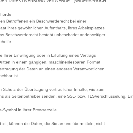
 DER DIREKTWERBUNG VERWENDET (WIDERSPRUCH
ehörde
en Betroffenen ein Beschwerderecht bei einer
aat ihres gewöhnlichen Aufenthalts, ihres Arbeitsplatzes
Das Beschwerderecht besteht unbeschadet anderweitiger
ehelfe.
 Ihrer Einwilligung oder in Erfüllung eines Vertrags
 Dritten in einem gängigen, maschinenlesbaren Format
bertragung der Daten an einen anderen Verantwortlichen
achbar ist.
 Schutz der Übertragung vertraulicher Inhalte, wie zum
uns als Seitenbetreiber senden, eine SSL- bzw. TLSVerschlüsselung. E
ss-Symbol in Ihrer Browserzeile.
ist, können die Daten, die Sie an uns übermitteln, nicht